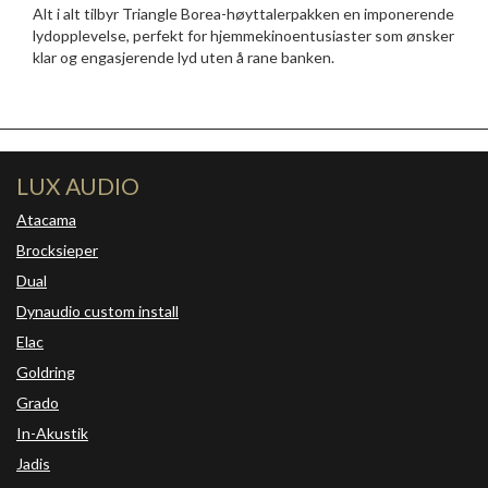
Alt i alt tilbyr Triangle Borea-høyttalerpakken en imponerende
lydopplevelse, perfekt for hjemmekinoentusiaster som ønsker
klar og engasjerende lyd uten å rane banken.
LUX AUDIO
Atacama
Brocksieper
Dual
Dynaudio custom install
Elac
Goldring
Grado
In-Akustik
Jadis