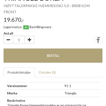
HØYTTALERPAKKE HJEMMEKINO 5.0 - BR08 SOM
FRONT
19.670,-
Lagerstatus:
Bestillingsvare
Antall
BESTILL
Produktdetaljer
Omtaler (
0
)
Varenummer
91-1
Merke
Triangle
Beskrivelse
Triangle Borea hjemmekinopakke er en prisgunstig og