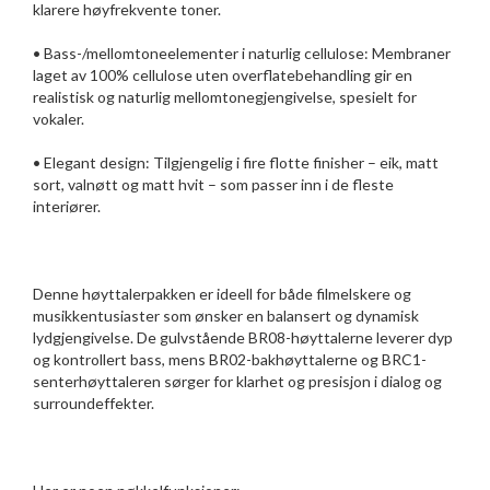
klarere høyfrekvente toner.
• Bass-/mellomtoneelementer i naturlig cellulose: Membraner
laget av 100% cellulose uten overflatebehandling gir en
realistisk og naturlig mellomtonegjengivelse, spesielt for
vokaler.
• Elegant design: Tilgjengelig i fire flotte finisher – eik, matt
sort, valnøtt og matt hvit – som passer inn i de fleste
interiører.
Denne høyttalerpakken er ideell for både filmelskere og
musikkentusiaster som ønsker en balansert og dynamisk
lydgjengivelse. De gulvstående BR08-høyttalerne leverer dyp
og kontrollert bass, mens BR02-bakhøyttalerne og BRC1-
senterhøyttaleren sørger for klarhet og presisjon i dialog og
surroundeffekter.