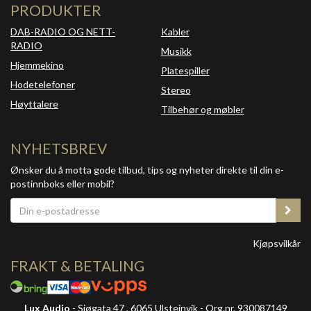
PRODUKTER
DAB-RADIO OG NETT-
Kabler
RADIO
Musikk
Hjemmekino
Platespiller
Hodetelefoner
Stereo
Høyttalere
Tilbehør og møbler
NYHETSBREV
Ønsker du å motta gode tilbud, tips og nyheter direkte til din e-
postinnboks eller mobil?
Kjøpsvilkår
FRAKT & BETALING
Lux Audio
- Sjøgata 47 , 6065 Ulsteinvik - Org.nr. 930087149