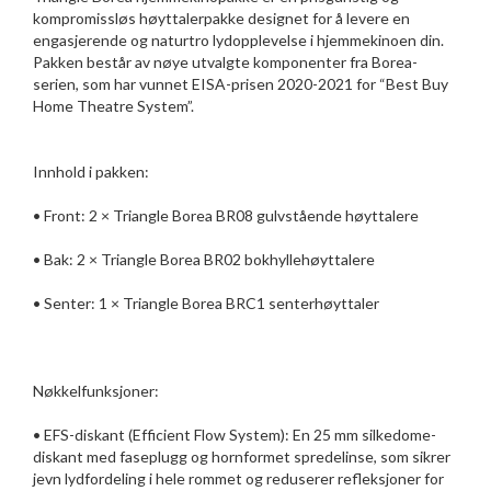
kompromissløs høyttalerpakke designet for å levere en
engasjerende og naturtro lydopplevelse i hjemmekinoen din.
Pakken består av nøye utvalgte komponenter fra Borea-
serien, som har vunnet EISA-prisen 2020-2021 for “Best Buy
Home Theatre System”.
Innhold i pakken:
• Front: 2 × Triangle Borea BR08 gulvstående høyttalere
• Bak: 2 × Triangle Borea BR02 bokhyllehøyttalere
• Senter: 1 × Triangle Borea BRC1 senterhøyttaler
Nøkkelfunksjoner:
• EFS-diskant (Efficient Flow System): En 25 mm silkedome-
diskant med faseplugg og hornformet spredelinse, som sikrer
jevn lydfordeling i hele rommet og reduserer refleksjoner for