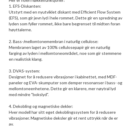
Her er noen nøkkelfunksjoner:
1. EFS-Diskanten:
Utstyrt med en nyutviklet diskant med Efficient Flow System
(EFS), som gir jevn lyd i hele rommet. Dette gir en spredning av
lyden som fyller rommet, ikke bare begrenset til midten foran
høyttalerne.
2. Bass-/mellomtonemembran i naturlig cellulose:
Membranen laget av 100% cellulosepapir gir en naturlig
farging av lyden i mellomtoneområdet, noe som gir stemmene
en realistisk klang.
3. DVAS-system:
Designet for å redusere vibrasjoner i kabinettet, med MDF-
paneler og EVA-skumputer som demper resonanser i bass- og
mellomtoneenhetene. Dette gir en klarere, mer nøytral lyd
med mindre "bokslyd".
4. Dekobling og magnetiske dekler:
Hver modell har sitt eget dekoblingssystem for å redusere
vibrasjoner. Magnetiske deksler gir et rent uttrykk når de er
av.