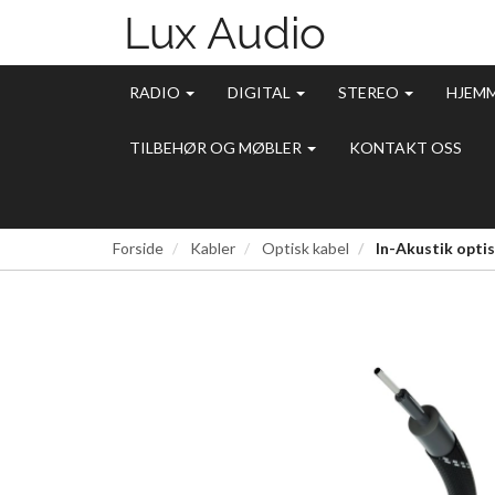
RADIO
DIGITAL
STEREO
HJEM
TILBEHØR OG MØBLER
KONTAKT OSS
Forside
Kabler
Optisk kabel
In-Akustik optis