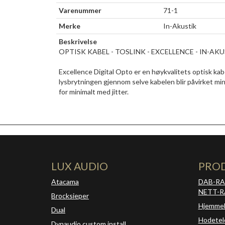
Varenummer
71-1
Merke
In-Akustik
Beskrivelse
OPTISK KABEL - TOSLINK - EXCELLENCE - IN-AK
Excellence Digital Opto er en høykvalitets optisk ka
lysbrytningen gjennom selve kabelen blir påvirket m
for minimalt med jitter.
LUX AUDIO
PRO
Atacama
DAB-RA
NETT-R
Brocksieper
Hjemme
Dual
Hodetel
Dynaudio custom install