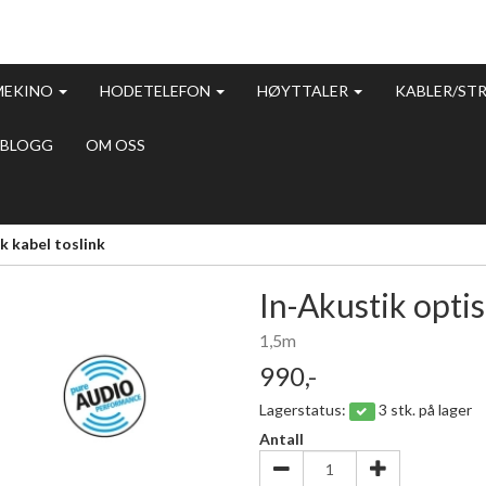
MEKINO
HODETELEFON
HØYTTALER
KABLER/ST
BLOGG
OM OSS
k kabel toslink
In-Akustik optis
1,5m
990,-
Lagerstatus:
3 stk. på lager
Antall