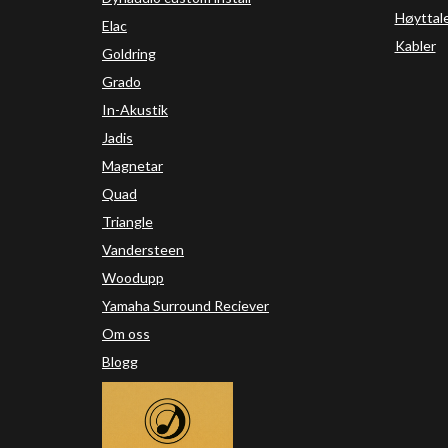
Høyttal
Elac
Kabler
Goldring
Grado
In-Akustik
Jadis
Magnetar
Quad
Triangle
Vandersteen
Woodupp
Yamaha Surround Reciever
Om oss
Blogg