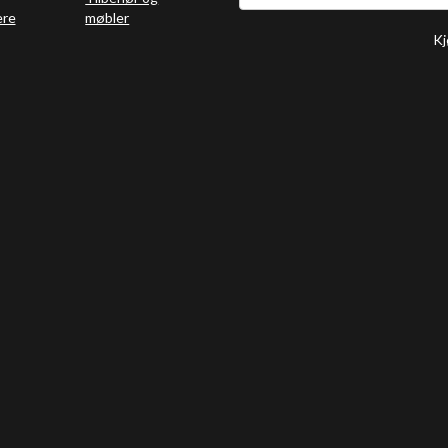
ere
møbler
Kj