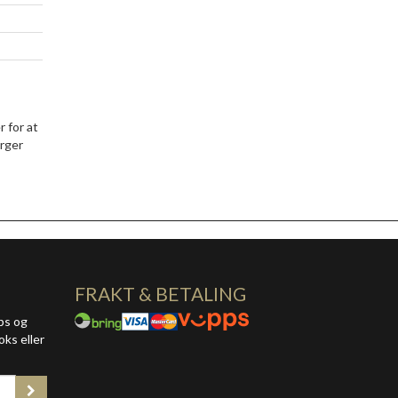
 for at
ørger
FRAKT & BETALING
ps og
oks eller