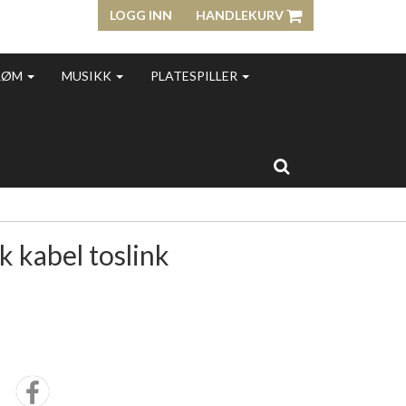
LOGG INN
HANDLEKURV
RØM
MUSIKK
PLATESPILLER
k kabel toslink