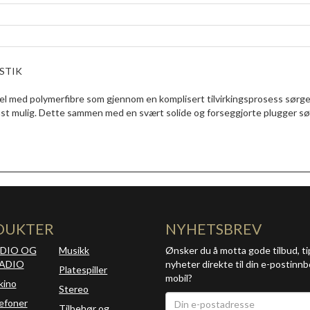
USTIK
bel med polymerfibre som gjennom en komplisert tilvirkingsprosess sørger
inst mulig. Dette sammen med en svært solide og forseggjorte plugger s
DUKTER
NYHETSBREV
DIO OG
Musikk
Ønsker du å motta gode tilbud, ti
ADIO
nyheter direkte til din e-postinnb
Platespiller
mobil?
kino
Stereo
efoner
Tilbehør og