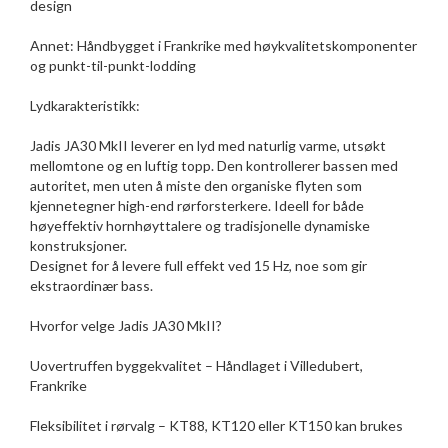
design
Annet: Håndbygget i Frankrike med høykvalitetskomponenter
og punkt-til-punkt-lodding
Lydkarakteristikk:
Jadis JA30 MkII leverer en lyd med naturlig varme, utsøkt
mellomtone og en luftig topp. Den kontrollerer bassen med
autoritet, men uten å miste den organiske flyten som
kjennetegner high-end rørforsterkere. Ideell for både
høyeffektiv hornhøyttalere og tradisjonelle dynamiske
konstruksjoner.
Designet for å levere full effekt ved 15 Hz, noe som gir
ekstraordinær bass.
Hvorfor velge Jadis JA30 MkII?
Uovertruffen byggekvalitet – Håndlaget i Villedubert,
Frankrike
Fleksibilitet i rørvalg – KT88, KT120 eller KT150 kan brukes