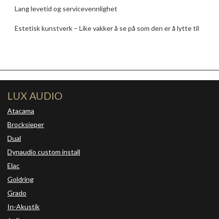
Lang levetid og servicevennlighet
Estetisk kunstverk – Like vakker å se på som den er å lytte til
LUX AUDIO
Atacama
Brocksieper
Dual
Dynaudio custom install
Elac
Goldring
Grado
In-Akustik