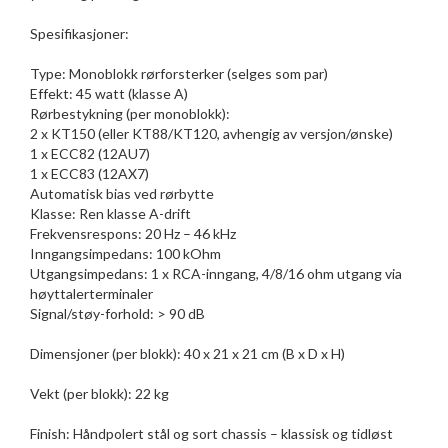
Spesifikasjoner:
Type: Monoblokk rørforsterker (selges som par)
Effekt: 45 watt (klasse A)
Rørbestykning (per monoblokk):
2 x KT150 (eller KT88/KT120, avhengig av versjon/ønske)
1 x ECC82 (12AU7)
1 x ECC83 (12AX7)
Automatisk bias ved rørbytte
Klasse: Ren klasse A-drift
Frekvensrespons: 20 Hz – 46 kHz
Inngangsimpedans: 100 kOhm
Utgangsimpedans: 1 x RCA-inngang, 4/8/16 ohm utgang via
høyttalerterminaler
Signal/støy-forhold: > 90 dB
Dimensjoner (per blokk): 40 x 21 x 21 cm (B x D x H)
Vekt (per blokk): 22 kg
Finish: Håndpolert stål og sort chassis – klassisk og tidløst