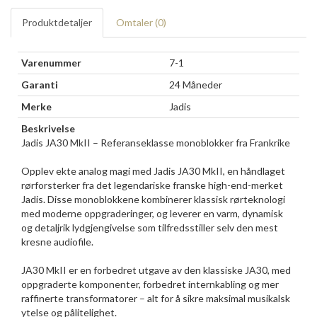
Produktdetaljer
Omtaler (
0
)
Varenummer
7-1
Garanti
24 Måneder
Merke
Jadis
Beskrivelse
Jadis JA30 MkII – Referanseklasse monoblokker fra Frankrike
Opplev ekte analog magi med Jadis JA30 MkII, en håndlaget
rørforsterker fra det legendariske franske high-end-merket
Jadis. Disse monoblokkene kombinerer klassisk rørteknologi
med moderne oppgraderinger, og leverer en varm, dynamisk
og detaljrik lydgjengivelse som tilfredsstiller selv den mest
kresne audiofile.
JA30 MkII er en forbedret utgave av den klassiske JA30, med
oppgraderte komponenter, forbedret internkabling og mer
raffinerte transformatorer – alt for å sikre maksimal musikalsk
ytelse og pålitelighet.