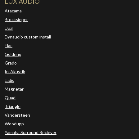
LUX AUDIO
Atacama
Brocksieper
Dual
Dynaudio custom install
Elac
Goldring
Grado
In-Akustik
Jadis
Magnetar
Quad
Triangle
Vandersteen
Woodupp
Yamaha Surround Reciever