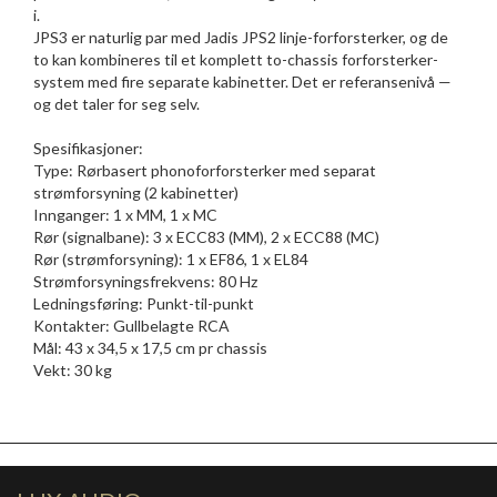
i.
JPS3 er naturlig par med Jadis JPS2 linje-forforsterker, og de
to kan kombineres til et komplett to-chassis forforsterker-
system med fire separate kabinetter. Det er referansenivå —
og det taler for seg selv.
Spesifikasjoner:
Type: Rørbasert phonoforforsterker med separat
strømforsyning (2 kabinetter)
Innganger: 1 x MM, 1 x MC
Rør (signalbane): 3 x ECC83 (MM), 2 x ECC88 (MC)
Rør (strømforsyning): 1 x EF86, 1 x EL84
Strømforsyningsfrekvens: 80 Hz
Ledningsføring: Punkt-til-punkt
Kontakter: Gullbelagte RCA
Mål: 43 x 34,5 x 17,5 cm pr chassis
Vekt: 30 kg