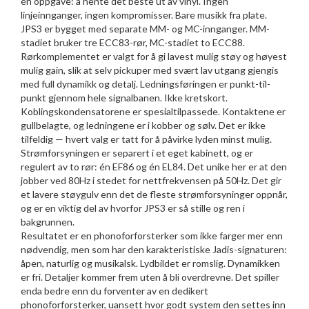
én oppgave: å hente det beste ut av vinyl. Ingen
linjeinnganger, ingen kompromisser. Bare musikk fra plate.
JPS3 er bygget med separate MM- og MC-innganger. MM-
stadiet bruker tre ECC83-rør, MC-stadiet to ECC88.
Rørkomplementet er valgt for å gi lavest mulig støy og høyest
mulig gain, slik at selv pickuper med svært lav utgang gjengis
med full dynamikk og detalj. Ledningsføringen er punkt-til-
punkt gjennom hele signalbanen. Ikke kretskort.
Koblingskondensatorene er spesialtilpassede. Kontaktene er
gullbelagte, og ledningene er i kobber og sølv. Det er ikke
tilfeldig — hvert valg er tatt for å påvirke lyden minst mulig.
Strømforsyningen er separert i et eget kabinett, og er
regulert av to rør: én EF86 og én EL84. Det unike her er at den
jobber ved 80Hz i stedet for nettfrekvensen på 50Hz. Det gir
et lavere støygulv enn det de fleste strømforsyninger oppnår,
og er en viktig del av hvorfor JPS3 er så stille og ren i
bakgrunnen.
Resultatet er en phonoforforsterker som ikke farger mer enn
nødvendig, men som har den karakteristiske Jadis-signaturen:
åpen, naturlig og musikalsk. Lydbildet er romslig. Dynamikken
er fri. Detaljer kommer frem uten å bli overdrevne. Det spiller
enda bedre enn du forventer av en dedikert
phonoforforsterker, uansett hvor godt system den settes inn