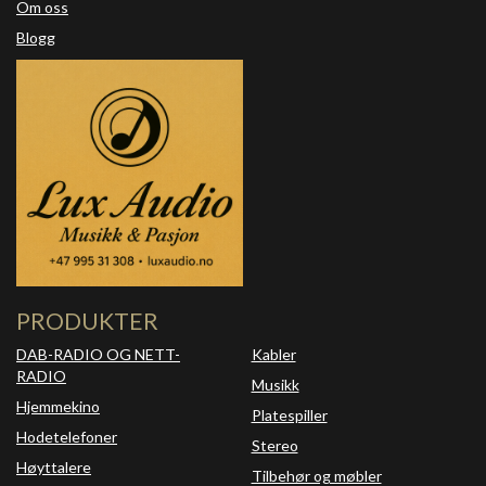
Om oss
Blogg
PRODUKTER
DAB-RADIO OG NETT-
Kabler
RADIO
Musikk
Hjemmekino
Platespiller
Hodetelefoner
Stereo
Høyttalere
Tilbehør og møbler