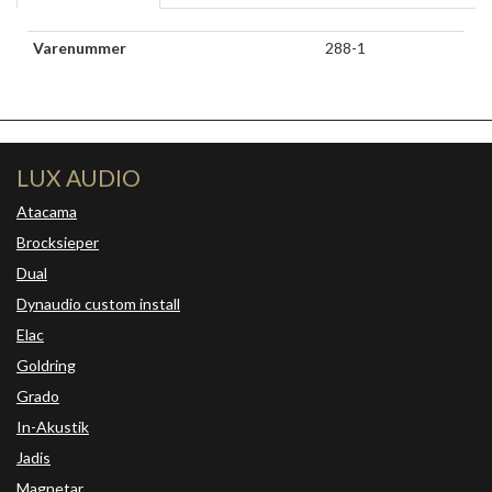
Varenummer
288-1
LUX AUDIO
Atacama
Brocksieper
Dual
Dynaudio custom install
Elac
Goldring
Grado
In-Akustik
Jadis
Magnetar