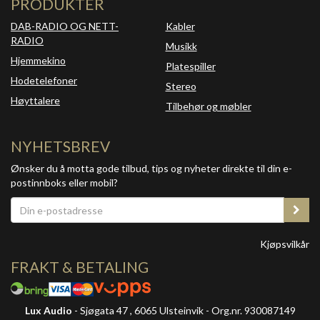
PRODUKTER
DAB-RADIO OG NETT-
Kabler
RADIO
Musikk
Hjemmekino
Platespiller
Hodetelefoner
Stereo
Høyttalere
Tilbehør og møbler
NYHETSBREV
Ønsker du å motta gode tilbud, tips og nyheter direkte til din e-
postinnboks eller mobil?
Kjøpsvilkår
FRAKT & BETALING
Lux Audio
- Sjøgata 47 , 6065 Ulsteinvik - Org.nr. 930087149