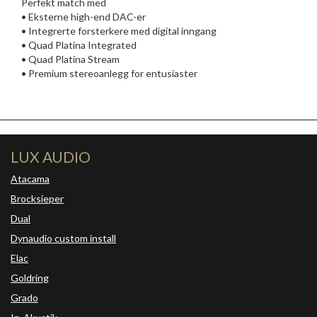
Perfekt match med
• Eksterne high-end DAC-er
• Integrerte forsterkere med digital inngang
• Quad Platina Integrated
• Quad Platina Stream
• Premium stereoanlegg for entusiaster
LUX AUDIO
Atacama
Brocksieper
Dual
Dynaudio custom install
Elac
Goldring
Grado