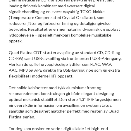
loading drivverk kombinert med avansert digital
signalbehandling og en svært nøyaktig TCXO-klokke
(Temperature Compensated Crystal Oscillator), som
reduserer jitter og forbedrer timing og detaljgjengivelse
betydelig. Resultatet er en mer naturlig, dynamisk og oppløst
lydopplevelse – spesielt merkbar i komplekse musikalske
opptak.
Quad Platina CDT støtter avspilling av standard CD, CD-R og
CD-RW, samt USB-avspilling via frontmontert USB-A-inngang.
Her kan du spille høyoppløselige lydfiler som FLAC, WAV,
AAC, MP3 og APE direkte fra USB-lagring, noe som gir ekstra
fleksibilitet i moderne HiFi-oppsett.
Det solide kabinettet med tykk aluminiumsfront og
resonansdempet konstruksjon gir både elegant design og
optimal mekanisk stabilitet. Den store 4,3” IPS-fargeskjermen
gir oversiktlig informasjon om avspilling og systemstatus,
samtidig som designet matcher perfekt med resten av Quad
Platina-serien.
For deg som ønsker en seriøs digital kilde i et high-end