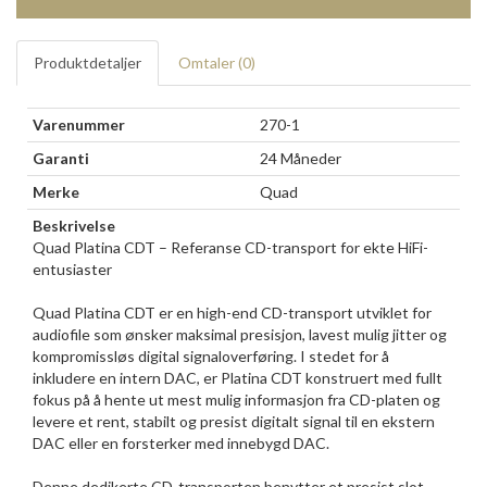
Produktdetaljer
Omtaler (
0
)
Varenummer
270-1
Garanti
24 Måneder
Merke
Quad
Beskrivelse
Quad Platina CDT – Referanse CD-transport for ekte HiFi-
entusiaster
Quad Platina CDT er en high-end CD-transport utviklet for
audiofile som ønsker maksimal presisjon, lavest mulig jitter og
kompromissløs digital signaloverføring. I stedet for å
inkludere en intern DAC, er Platina CDT konstruert med fullt
fokus på å hente ut mest mulig informasjon fra CD-platen og
levere et rent, stabilt og presist digitalt signal til en ekstern
DAC eller en forsterker med innebygd DAC.
Denne dedikerte CD-transporten benytter et presist slot-