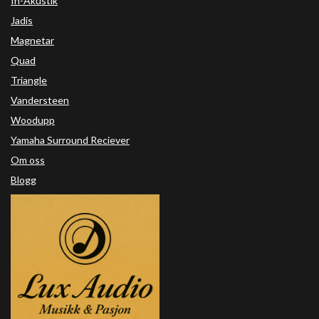
In-Akustik
Jadis
Magnetar
Quad
Triangle
Vandersteen
Woodupp
Yamaha Surround Reciever
Om oss
Blogg