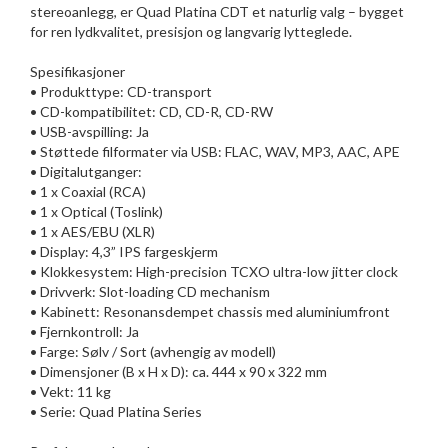
stereoanlegg, er Quad Platina CDT et naturlig valg – bygget
for ren lydkvalitet, presisjon og langvarig lytteglede.
Spesifikasjoner
• Produkttype: CD-transport
• CD-kompatibilitet: CD, CD-R, CD-RW
• USB-avspilling: Ja
• Støttede filformater via USB: FLAC, WAV, MP3, AAC, APE
• Digitalutganger:
• 1 x Coaxial (RCA)
• 1 x Optical (Toslink)
• 1 x AES/EBU (XLR)
• Display: 4,3” IPS fargeskjerm
• Klokkesystem: High-precision TCXO ultra-low jitter clock
• Drivverk: Slot-loading CD mechanism
• Kabinett: Resonansdempet chassis med aluminiumfront
• Fjernkontroll: Ja
• Farge: Sølv / Sort (avhengig av modell)
• Dimensjoner (B x H x D): ca. 444 x 90 x 322 mm
• Vekt: 11 kg
• Serie: Quad Platina Series