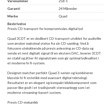
Varenummer
258-1
Garanti
24 Måneder
Merke
Quad
Beskrivelse
Presis CD-transport for kompromissløs digital lyd
Quad 3CDT er en dedikert CD-transport utviklet for audiofile
som ønsker maksimal ytelse fra sin CD-samling. Ved å
fokusere utelukkende på presis avlesning av CD-data og
sende et rent digitalt signal til en ekstern DAC, leverer 3CDT
en stabil og jitter-fri signalstrøm som gir optimal lydkvalitet i
et moderne hi-fi-system.
Designet matcher perfekt Quad 3-serien og kombinerer
klassisk hi-fi-estetikk med avansert digital teknologi.
Resultatet er en elegant og kompakt kildekomponent som
passer like godt i et tradisjonelt stereoanlegg som i et
moderne streaming-basert system.
Presis CD-mekanikk