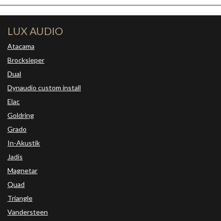
LUX AUDIO
Atacama
Brocksieper
Dual
Dynaudio custom install
Elac
Goldring
Grado
In-Akustik
Jadis
Magnetar
Quad
Triangle
Vandersteen