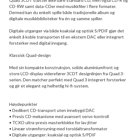
Quad 3CDT støtter ikke bare standard CD, men også CD-R og
CD-RW samt data-CDer med musikkfiler i flere formater.
Dermed kan du enkelt spille både tradisjonelle album og
digitale musikkbiblioteker fra én og samme spiller.
Digitale utganger via både koaksial og optisk S/PDIF gjør det
enkelt å koble transporten til en ekstern DAC eller integrert
forsterker med digital inngang.
Klassisk Quad-design
Med sin kompakte konstruksjon, solide aluminiumfront og
store LCD-display viderefører 3CDT designlinjen fra Quad 3-
serien. Den matcher perfekt med Quad 3 integrert forsterker
og gir et elegant og helhetlig hi-fi-system.
Høydepunkter
• Dedikert CD-transport uten innebygd DAC
• Presis CD-mekanisme med avansert servo-kontroll
• TCXO ultra-presis masterklokke for lav jitter
• Lineær strømforsyning med toroidaltransformator
• Digitale utganger: koaksial og optisk S/PDIF