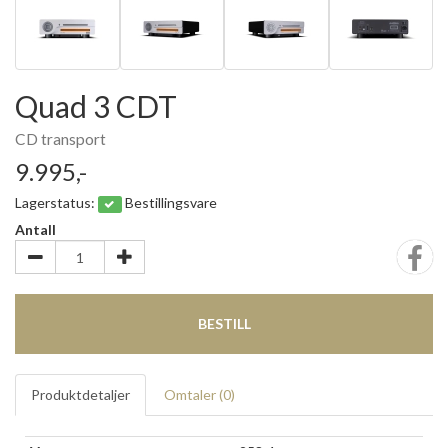
Quad 3 CDT
CD transport
9.995,-
Lagerstatus:
Bestillingsvare
Antall
BESTILL
Produktdetaljer
Omtaler (
0
)