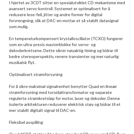
I hjertet av 3CDT sitter en spesialutviklet CD-mekanisme med
avansert servo-kontroll. Systemet er optimalisert for å
redusere lese-feil, jitter og andre former for digital
forvrengning, slik at DAC-en mottar et så stabilt datasignal
som mulig.
En temperaturkompensert krystalloscillator (TCXO) fungerer
som en ultra-presis masterklokke for servo- og
dekoderkretsene. Dette sikrer nøyaktig timing og bidrar til
bedre stereoperspektiv, renere transienter og mer naturlig
musikalsk flyt.
Optimalisert strømforsyning
For å sikre maksimal signalrenhet benytter Quad en lineær
strømforsyning med toroidaltransformator og separate
regulerte strømkretsløp for motor, laser og dekoder. Denne
isolerte arkitekturen reduserer elektrisk støy og bidrar til et
mer stabilt digitalt signal til DAC-en.
Fleksibel avspilling