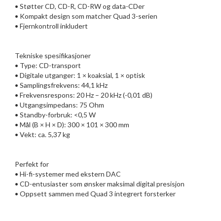
• Støtter CD, CD-R, CD-RW og data-CDer
• Kompakt design som matcher Quad 3-serien
• Fjernkontroll inkludert
Tekniske spesifikasjoner
• Type: CD-transport
• Digitale utganger: 1 × koaksial, 1 × optisk
• Samplingsfrekvens: 44,1 kHz
• Frekvensrespons: 20 Hz – 20 kHz (-0,01 dB)
• Utgangsimpedans: 75 Ohm
• Standby-forbruk: <0,5 W
• Mål (B × H × D): 300 × 101 × 300 mm
• Vekt: ca. 5,37 kg
Perfekt for
• Hi-fi-systemer med ekstern DAC
• CD-entusiaster som ønsker maksimal digital presisjon
• Oppsett sammen med Quad 3 integrert forsterker