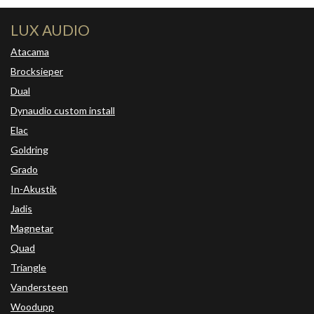
LUX AUDIO
Atacama
Brocksieper
Dual
Dynaudio custom install
Elac
Goldring
Grado
In-Akustik
Jadis
Magnetar
Quad
Triangle
Vandersteen
Woodupp