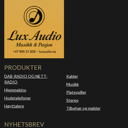
PRODUKTER
DAB-RADIO OG NETT-
Kabler
RADIO
Musikk
Hjemmekino
Platespiller
Hodetelefoner
Stereo
Høyttalere
Tilbehør og møbler
NYHETSBREV