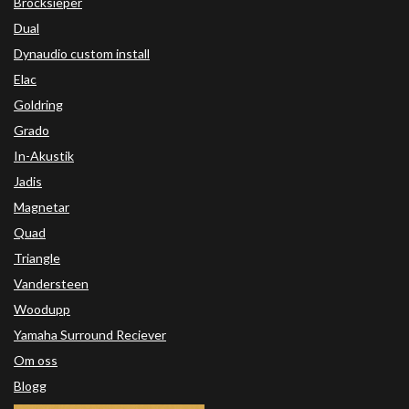
Brocksieper
Dual
Dynaudio custom install
Elac
Goldring
Grado
In-Akustik
Jadis
Magnetar
Quad
Triangle
Vandersteen
Woodupp
Yamaha Surround Reciever
Om oss
Blogg