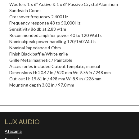
Woofers 1 x 6” Active & 1 x 6” Passive Crystal Aluminum
Sandwich Cones
Crossover frequency 2,400 Hz
Frequency response 48 to 50,000 Hz
Sensitivity 86 db at 2.83 v/1m
Recommended amplifier power 40 to 120 Watts
Nominal/peak power handling 120/160 Watts
Nominal impedance 4 Ohm
Finish Black baffle/White grille
Grille Metal magnetic / Paintable
Accessories included Cutout template, manual
Dimensions H: 20.47 in / 520 mm W: 9.76 in / 248 mm
Cut-out H: 19.61 in / 498 mm W: 8.9 in / 226 mm
Mounting depth 3.82 in / 97.0 mm
LUX AUDIO
Atacama