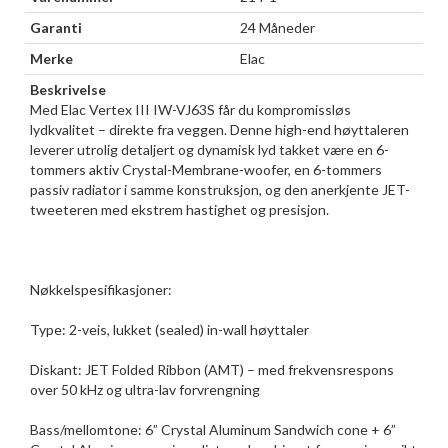
Garanti
24 Måneder
Merke
Elac
Beskrivelse
Med Elac Vertex III IW-VJ63S får du kompromissløs
lydkvalitet – direkte fra veggen. Denne high-end høyttaleren
leverer utrolig detaljert og dynamisk lyd takket være en 6-
tommers aktiv Crystal-Membrane-woofer, en 6-tommers
passiv radiator i samme konstruksjon, og den anerkjente JET-
tweeteren med ekstrem hastighet og presisjon.
Nøkkelspesifikasjoner:
Type: 2-veis, lukket (sealed) in-wall høyttaler
Diskant: JET Folded Ribbon (AMT) – med frekvensrespons
over 50 kHz og ultra-lav forvrengning
Bass/mellomtone: 6” Crystal Aluminum Sandwich cone + 6”