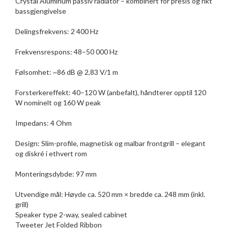
Crystal Aluminum passiv radiator – kombinert for presis og rikt
bassgjengivelse
Delingsfrekvens: 2 400 Hz
Frekvensrespons: 48–50 000 Hz
Følsomhet: ~86 dB @ 2,83 V/1 m
Forsterkereffekt: 40–120 W (anbefalt), håndterer opptil 120
W nominelt og 160 W peak
Impedans: 4 Ohm
Design: Slim-profile, magnetisk og malbar frontgrill – elegant
og diskré i ethvert rom
Monteringsdybde: 97 mm
Utvendige mål: Høyde ca. 520 mm × bredde ca. 248 mm (inkl.
grill)
Speaker type 2-way, sealed cabinet
Tweeter Jet Folded Ribbon