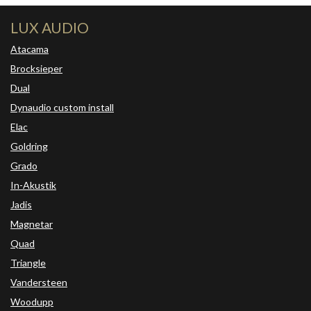
LUX AUDIO
Atacama
Brocksieper
Dual
Dynaudio custom install
Elac
Goldring
Grado
In-Akustik
Jadis
Magnetar
Quad
Triangle
Vandersteen
Woodupp