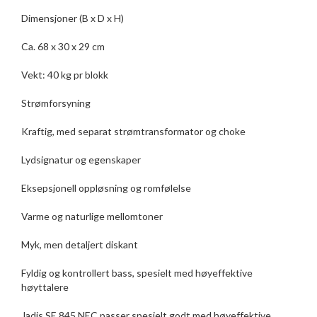
Dimensjoner (B x D x H)
Ca. 68 x 30 x 29 cm
Vekt: 40 kg pr blokk
Strømforsyning
Kraftig, med separat strømtransformator og choke
Lydsignatur og egenskaper
Eksepsjonell oppløsning og romfølelse
Varme og naturlige mellomtoner
Myk, men detaljert diskant
Fyldig og kontrollert bass, spesielt med høyeffektive
høyttalere
Jadis SE 845 NEC passer spesielt godt med høyeffektive