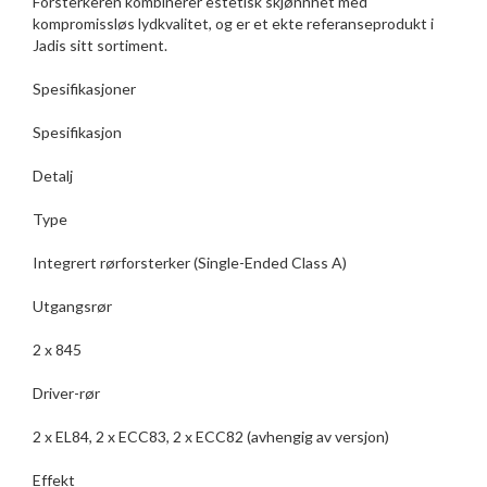
Forsterkeren kombinerer estetisk skjønnhet med
kompromissløs lydkvalitet, og er et ekte referanseprodukt i
Jadis sitt sortiment.
Spesifikasjoner
Spesifikasjon
Detalj
Type
Integrert rørforsterker (Single-Ended Class A)
Utgangsrør
2 x 845
Driver-rør
2 x EL84, 2 x ECC83, 2 x ECC82 (avhengig av versjon)
Effekt