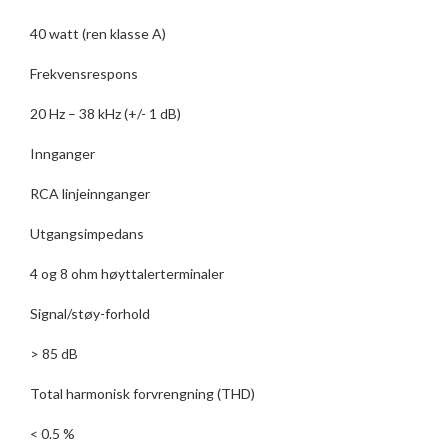
40 watt (ren klasse A)
Frekvensrespons
20 Hz – 38 kHz (+/- 1 dB)
Innganger
RCA linjeinnganger
Utgangsimpedans
4 og 8 ohm høyttalerterminaler
Signal/støy-forhold
> 85 dB
Total harmonisk forvrengning (THD)
< 0.5 %