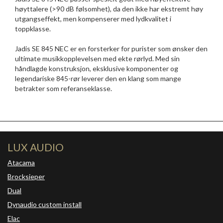
høyttalere (>90 dB følsomhet), da den ikke har ekstremt høy
utgangseffekt, men kompenserer med lydkvalitet i
toppklasse.
Jadis SE 845 NEC er en forsterker for purister som ønsker den
ultimate musikkopplevelsen med ekte rørlyd. Med sin
håndlagde konstruksjon, eksklusive komponenter og
legendariske 845-rør leverer den en klang som mange
betrakter som referanseklasse.
LUX AUDIO
Atacama
Brocksieper
Dual
Dynaudio custom install
Elac