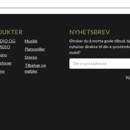
DUKTER
NYHETSBREV
DIO OG
Musikk
Ønsker du å motta gode tilbud, ti
ADIO
nyheter direkte til din e-postinnb
Platespiller
mobil?
kino
Stereo
efoner
Tilbehør og
ere
møbler
Kj