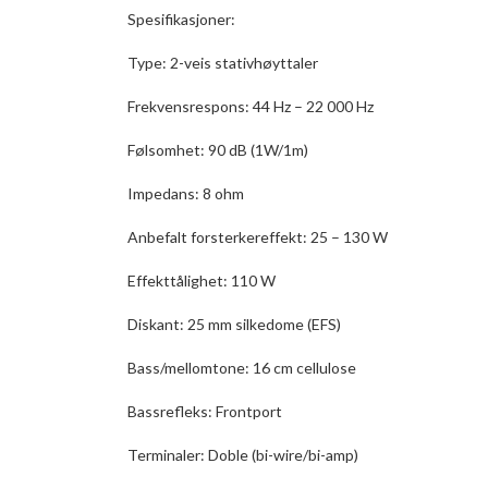
Spesifikasjoner:
Type: 2-veis stativhøyttaler
Frekvensrespons: 44 Hz – 22 000 Hz
Følsomhet: 90 dB (1W/1m)
Impedans: 8 ohm
Anbefalt forsterkereffekt: 25 – 130 W
Effekttålighet: 110 W
Diskant: 25 mm silkedome (EFS)
Bass/mellomtone: 16 cm cellulose
Bassrefleks: Frontport
Terminaler: Doble (bi-wire/bi-amp)