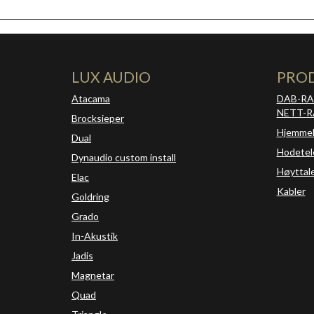
LUX AUDIO
PRO
Atacama
DAB-RA
NETT-R
Brocksieper
Hjemme
Dual
Hodetel
Dynaudio custom install
Høyttal
Elac
Kabler
Goldring
Grado
In-Akustik
Jadis
Magnetar
Quad