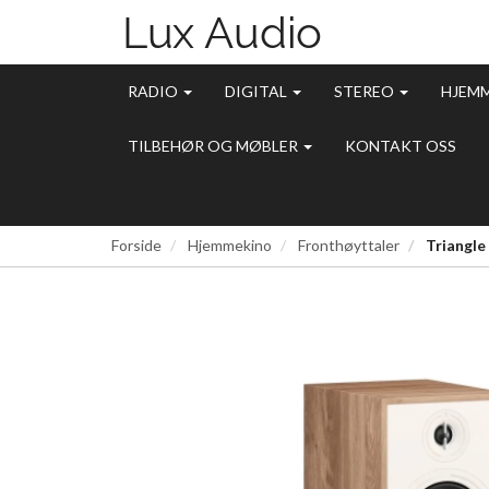
RADIO
DIGITAL
STEREO
HJEM
TILBEHØR OG MØBLER
KONTAKT OSS
Forside
Hjemmekino
Fronthøyttaler
Triangl