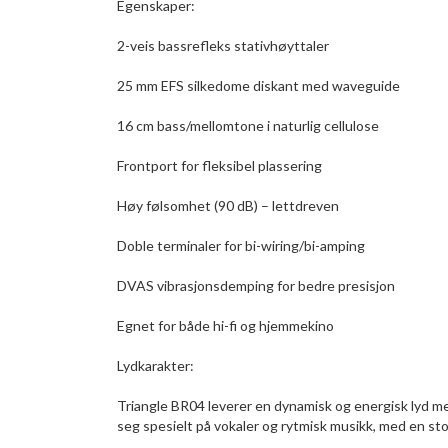
Egenskaper:
2-veis bassrefleks stativhøyttaler
25 mm EFS silkedome diskant med waveguide
16 cm bass/mellomtone i naturlig cellulose
Frontport for fleksibel plassering
Høy følsomhet (90 dB) – lettdreven
Doble terminaler for bi-wiring/bi-amping
DVAS vibrasjonsdemping for bedre presisjon
Egnet for både hi-fi og hjemmekino
Lydkarakter:
Triangle BR04 leverer en dynamisk og energisk lyd m
seg spesielt på vokaler og rytmisk musikk, med en st