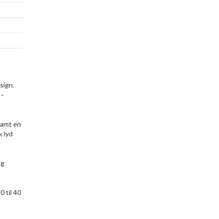
sign.
 –
samt en
k lyd
ig
0 til 40