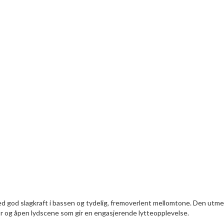
ed god slagkraft i bassen og tydelig, fremoverlent mellomtone. Den utme
or og åpen lydscene som gir en engasjerende lytteopplevelse.