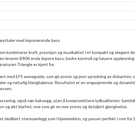
vhøyttaler med imponerende bass
m kombinerer kraft, presisjon og musikalitet i et kompakt og elegant de
en leverer BR04 enda dypere bass, bedre kontroll og høyere oppløsning
naturen Triangle er kjent for.
nt med EFS waveguide, som gir presis og jevn spredning av diskanten, 
aler og naturlig klangbalanse. Resultatet er en engasjerende og dynamis
bassen.
assering, også nær bakvegg, uten å kompromittere lydkvaliteten. Samtid
n og økt klarhet, noe som gir en mer presis og detaljert gjengivelse.
 et dedikert stereoanlegg som i hjemmekino, og passer perfekt i rom fra 1