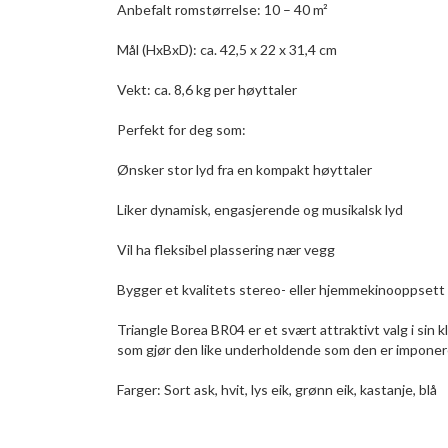
Anbefalt romstørrelse: 10 – 40 m²
Mål (HxBxD): ca. 42,5 x 22 x 31,4 cm
Vekt: ca. 8,6 kg per høyttaler
Perfekt for deg som:
Ønsker stor lyd fra en kompakt høyttaler
Liker dynamisk, engasjerende og musikalsk lyd
Vil ha fleksibel plassering nær vegg
Bygger et kvalitets stereo- eller hjemmekinooppsett
Triangle Borea BR04 er et svært attraktivt valg i sin 
som gjør den like underholdende som den er impone
Farger: Sort ask, hvit, lys eik, grønn eik, kastanje, blå