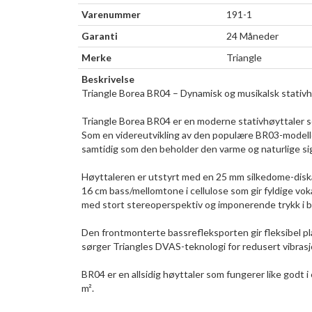
Varenummer
191-1
Garanti
24 Måneder
Merke
Triangle
Beskrivelse
Triangle Borea BR04 – Dynamisk og musikalsk stati
Triangle Borea BR04 er en moderne stativhøyttaler so
Som en videreutvikling av den populære BR03-modell
samtidig som den beholder den varme og naturlige sig
Høyttaleren er utstyrt med en 25 mm silkedome-diska
16 cm bass/mellomtone i cellulose som gir fyldige vok
med stort stereoperspektiv og imponerende trykk i 
Den frontmonterte bassrefleksporten gir fleksibel pl
sørger Triangles DVAS-teknologi for redusert vibrasjo
BR04 er en allsidig høyttaler som fungerer like godt i
m².