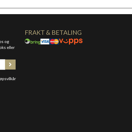
FRAKT & BETALING
ps og
oks eller
øpsvilkår