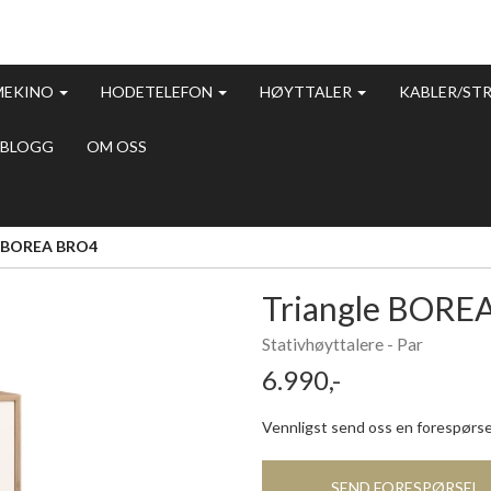
MEKINO
HODETELEFON
HØYTTALER
KABLER/ST
BLOGG
OM OSS
e BOREA BRO4
Triangle BORE
Stativhøyttalere - Par
6.990,-
Vennligst send oss en forespørsel
SEND FORESPØRSEL