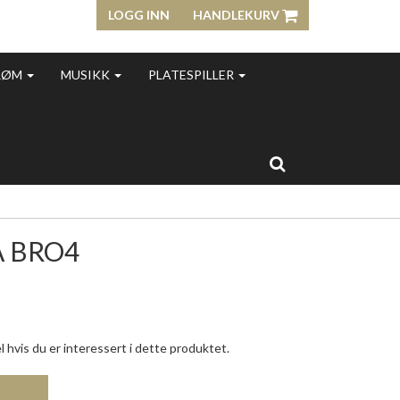
LOGG INN
HANDLEKURV
RØM
MUSIKK
PLATESPILLER
A BRO4
 hvis du er interessert i dette produktet.