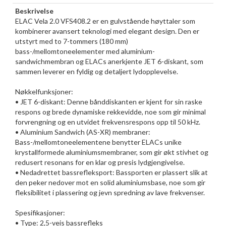
Beskrivelse
ELAC Vela 2.0 VFS408.2 er en gulvstående høyttaler som
kombinerer avansert teknologi med elegant design. Den er
utstyrt med to 7-tommers (180 mm)
bass-/mellomtoneelementer med aluminium-
sandwichmembran og ELACs anerkjente JET 6-diskant, som
sammen leverer en fyldig og detaljert lydopplevelse.
Nøkkelfunksjoner:
• JET 6-diskant: Denne bånddiskanten er kjent for sin raske
respons og brede dynamiske rekkevidde, noe som gir minimal
forvrengning og en utvidet frekvensrespons opp til 50 kHz.
• Aluminium Sandwich (AS-XR) membraner:
Bass-/mellomtoneelementene benytter ELACs unike
krystallformede aluminiumsmembraner, som gir økt stivhet og
redusert resonans for en klar og presis lydgjengivelse.
• Nedadrettet bassrefleksport: Bassporten er plassert slik at
den peker nedover mot en solid aluminiumsbase, noe som gir
fleksibilitet i plassering og jevn spredning av lave frekvenser.
Spesifikasjoner:
• Type: 2,5-veis bassrefleks