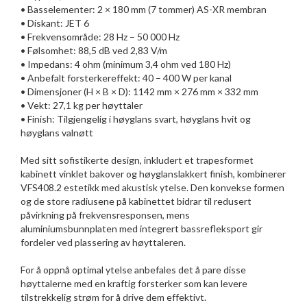
• Basselementer: 2 × 180 mm (7 tommer) AS-XR membran
• Diskant: JET 6
• Frekvensområde: 28 Hz – 50 000 Hz
• Følsomhet: 88,5 dB ved 2,83 V/m
• Impedans: 4 ohm (minimum 3,4 ohm ved 180 Hz)
• Anbefalt forsterkereffekt: 40 – 400 W per kanal
• Dimensjoner (H × B × D): 1142 mm × 276 mm × 332 mm
• Vekt: 27,1 kg per høyttaler
• Finish: Tilgjengelig i høyglans svart, høyglans hvit og
høyglans valnøtt
Med sitt sofistikerte design, inkludert et trapesformet
kabinett vinklet bakover og høyglanslakkert finish, kombinerer
VFS408.2 estetikk med akustisk ytelse. Den konvekse formen
og de store radiusene på kabinettet bidrar til redusert
påvirkning på frekvensresponsen, mens
aluminiumsbunnplaten med integrert bassrefleksport gir
fordeler ved plassering av høyttaleren.
For å oppnå optimal ytelse anbefales det å pare disse
høyttalerne med en kraftig forsterker som kan levere
tilstrekkelig strøm for å drive dem effektivt.