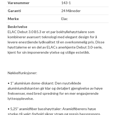
Varenummer
143-1
Garanti
24 Måneder
Merke
Elac
Beskrivelse
ELAC Debut 3.0 B5.3 er et par bokhyllehøyttalere som
kombinerer avansert teknologi med elegant design for å
levere enestående lydkvalitet til en overkommelig pris. Disse
høyttalerne er en del av ELACs anerkjente Debut 3.0-serie,
kjent for sin imponerende ytelse og stilige estetikk.
Nøkkelfunksjoner:
• 1” aluminium dome-diskant: Den nyutviklede
aluminiumdiskanten gir klar og detaljert gjengivelse av høye
frekvenser, med bred spredning for en mer engasjerende
lytteopplevelse.
• 5,25” aramidfiber basshøyttaler: Aramidfiberens høye
styrke-til-vekt-forhold sikrer stram og presis bassrespons,