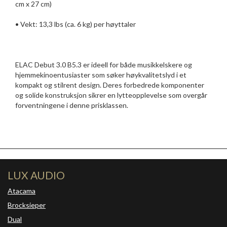
cm x 27 cm)
• Vekt: 13,3 lbs (ca. 6 kg) per høyttaler
ELAC Debut 3.0 B5.3 er ideell for både musikkelskere og
hjemmekinoentusiaster som søker høykvalitetslyd i et
kompakt og stilrent design. Deres forbedrede komponenter
og solide konstruksjon sikrer en lytteopplevelse som overgår
forventningene i denne prisklassen.
LUX AUDIO
Atacama
Brocksieper
Dual