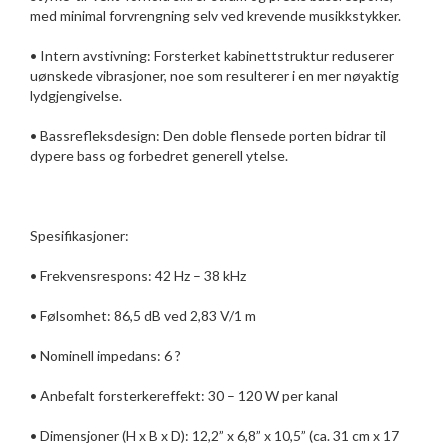
med minimal forvrengning selv ved krevende musikkstykker.
• Intern avstivning: Forsterket kabinettstruktur reduserer
uønskede vibrasjoner, noe som resulterer i en mer nøyaktig
lydgjengivelse.
• Bassrefleksdesign: Den doble flensede porten bidrar til
dypere bass og forbedret generell ytelse.
Spesifikasjoner:
• Frekvensrespons: 42 Hz – 38 kHz
• Følsomhet: 86,5 dB ved 2,83 V/1 m
• Nominell impedans: 6 ?
• Anbefalt forsterkereffekt: 30 – 120 W per kanal
• Dimensjoner (H x B x D): 12,2” x 6,8” x 10,5” (ca. 31 cm x 17